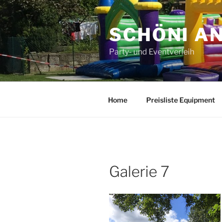
Zum
Inhalt
SCHÖNI A
springen
Party- und Eventverleih
Home
Preisliste Equipment
Galerie 7