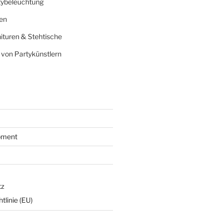
tybeleuchtung
en
nituren & Stehtische
 von Partykünstlern
ipment
tz
tlinie (EU)