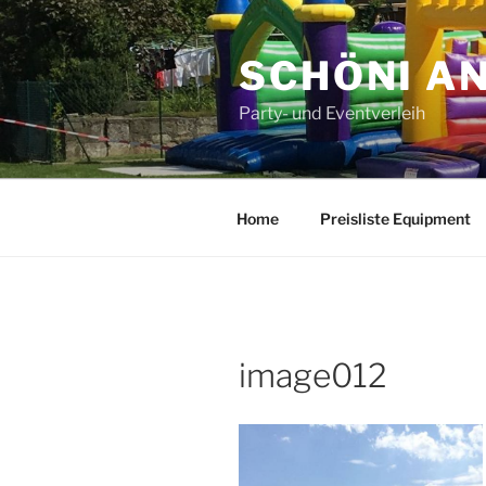
Zum
Inhalt
SCHÖNI A
springen
Party- und Eventverleih
Home
Preisliste Equipment
image012